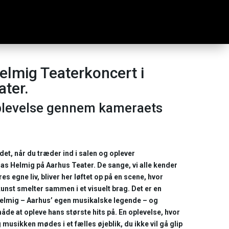
lmig Teaterkoncert i
ater.
oplevelse gennem kameraets
det, når du træder ind i salen og oplever
s Helmig på Aarhus Teater. De sange, vi alle kender
es egne liv, bliver her løftet op på en scene, hvor
unst smelter sammen i et visuelt brag. Det er en
Helmig – Aarhus’ egen musikalske legende – og
åde at opleve hans største hits på. En oplevelse, hvor
 musikken mødes i et fælles øjeblik, du ikke vil gå glip