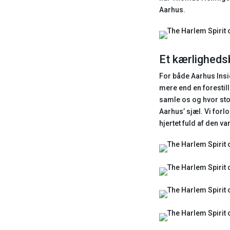
Aarhus.
Et kærligheds
For både Aarhus Insi
mere end en forestil
samle os og hvor stol
Aarhus’ sjæl. Vi for
hjertet fuld af den 