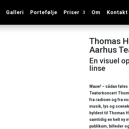
Galleri
Portefølje
Priser
Om
Kontakt
Thomas He
Aarhus Te
En visuel 
linse
Wauw!
– sådan føles 
Teaterkoncert Thoma
fra radioen og fra vor
musik, lys og scenek
hyldest til Thomas 
samtidig en helt ny m
publikum, billeder og