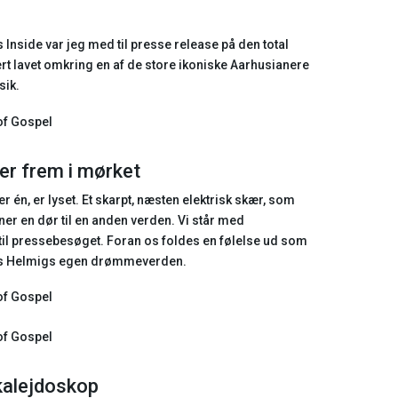
side var jeg med til presse release på den total
rt lavet omkring en af de store ikoniske Aarhusianere
ik.
er frem i mørket
r én, er lyset. Et skarpt, næsten elektrisk skær, som
ner en dør til en anden verden. Vi står med
til pressebesøget. Foran os foldes en følelse ud som
as Helmigs egen drømmeverden.
kalejdoskop