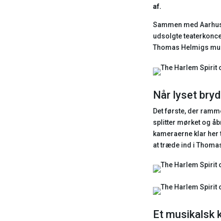
af.
Sammen med Aarhus In
udsolgte teaterkonce
Thomas Helmigs mus
Når lyset bryd
Det første, der ramme
splitter mørket og åb
kameraerne klar her 
at træde ind i Thom
Et musikalsk 