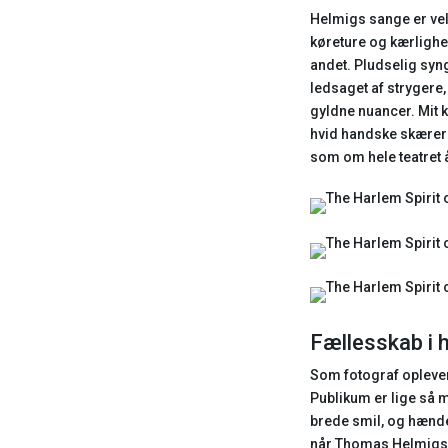
Helmigs sange er vel
køreture og kærlighed
andet. Pludselig sy
ledsaget af strygere,
gyldne nuancer. Mit k
hvid handske skærer 
som om hele teatret 
Fællesskab i 
Som fotograf oplever 
Publikum er lige så m
brede smil, og hænde
når Thomas Helmigs mu