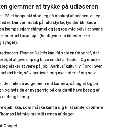
n glemmer at trykke på udløseren
På et tidspunkt stod jeg så opslugt af scenen, at jeg
lleder. Der var musik på fuld styrke, lys der blinkede
 en kæmpe stjernehimmel og jeg tog mig selv i at nynne
kameraet foran øjet (heldigvis kan billeder ikke
g synger).
terkoncert Thomas Helmig
kan: få selv en fotograf, der
t, til at give slip og blive en del af festen. Og måske
t jeg elsker at være på job i Aarhus’ kulturliv. Fordi hver
 set det hele, så viser byen mig nye sider af sig selv.
an det hele så ud gennem mit kamera, så tag et kig på
en og hvis du er nysgerrig på om du vil have besøg af
 endelig til mig.
re øjeblikke, som måske kan få dig til at smile, drømme
le Thomas Helmig-melodi resten af dagen.