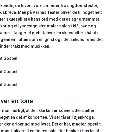
kendte, de lever i vores minder fra ungdomsfester,
sbreve. Men på Aarhus Teater bliver de til noget helt
nger skuespillere hans ord med deres egne stemmer,
 kor og et lysdesign, der maler salen i blå, røde og
amera fanger et øjeblik, hvor en skuespillers hånd i
gennem luften som en gnist og i det sekund føles det,
ånder i takt med musikken.
hver en tone
man hurtigt, at det ikke kun er scenen, der spiller.
eget en del af koncerten. Vi ser tårer i øjenkroge,
r der griber ud mod lyset. Det er her, magien opstår:
sik bliver til en fælles puls, der banker i hjertet af