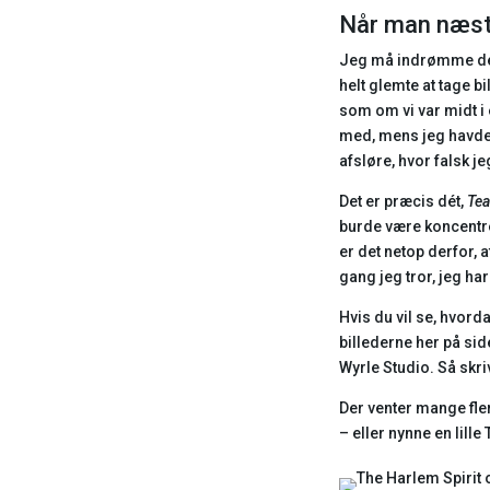
Når man næste
Jeg må indrømme det: 
helt glemte at tage bi
som om vi var midt i
med, mens jeg havde 
afsløre, hvor falsk je
Det er præcis dét,
Tea
burde være koncentrere
er det netop derfor, a
gang jeg tror, jeg har
Hvis du vil se, hvord
billederne her på sid
Wyrle Studio. Så skriv
Der venter mange fle
– eller nynne en lil