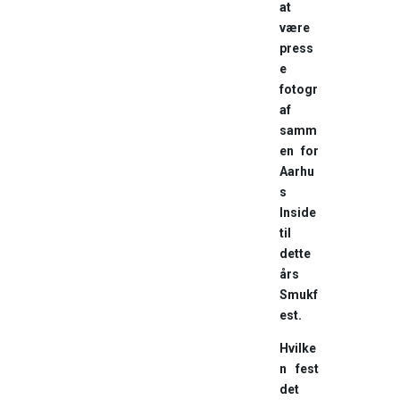
at
være
press
e
fotogr
af
samm
en for
Aarhu
s
Inside
til
dette
års
Smukf
est.
Hvilke
n fest
det