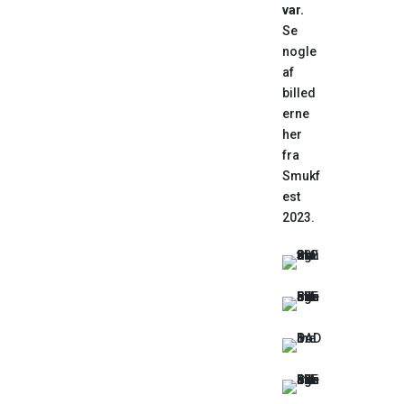
var.
Se
nogle
af
billed
erne
her
fra
Smukf
est
2023.