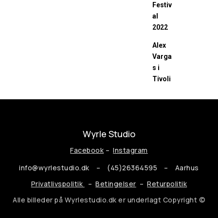
Festiv
al
2022
Alex
Varga
s i
Tivoli
Wyrle Studio
Facebook
–
Instagram
info@wyrlestudio.dk
– (45)
26364595
– Aarhus
Privatlivspolitik
–
Betingelser
–
Returpolitik
Alle billeder på Wyrlestudio.dk er underlagt Copyright ©