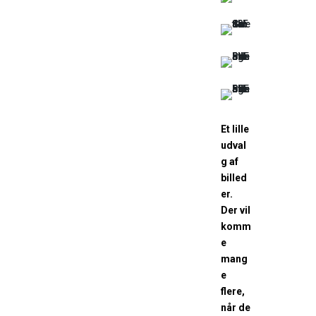
Et lille
udval
g af
billed
er.
Der vil
komm
e
mang
e
flere,
når de