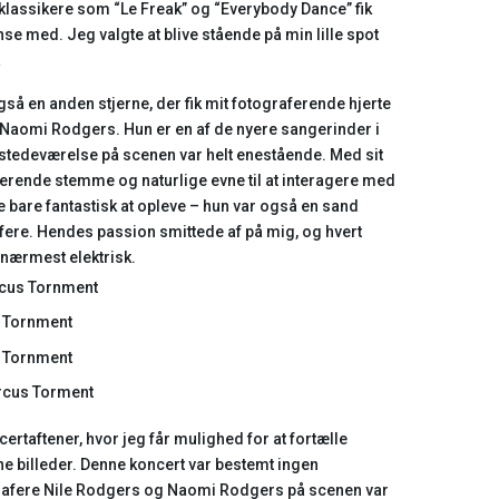
t, klassikere som “Le Freak” og “Everybody Dance” fik
nse med. Jeg valgte at blive stående på min lille spot
a
så en anden stjerne, der fik mit fotograferende hjerte
re: Naomi Rodgers. Hun er en af de nyere sangerinder i
lstedeværelse på scenen var helt enestående. Med sit
erende stemme og naturlige evne til at interagere med
e bare fantastisk at opleve – hun var også en sand
afere. Hendes passion smittede af på mig, og hvert
 nærmest elektrisk.
ertaftener, hvor jeg får mulighed for at fortælle
e billeder. Denne koncert var bestemt ingen
grafere Nile Rodgers og Naomi Rodgers på scenen var