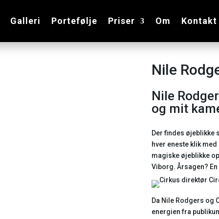
Galleri
Portefølje
Priser
Om
Kontakt
Nile Rodg
Nile Rodger
og mit kame
Der findes øjeblikke 
hver eneste klik med 
magiske øjeblikke op
Viborg. Årsagen? En
Da Nile Rodgers og C
energien fra publik