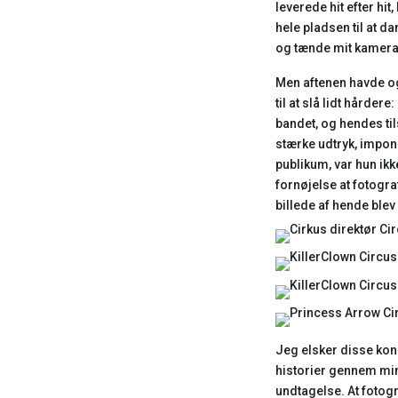
leverede hit efter hi
hele pladsen til at da
og tænde mit kamer
Men aftenen havde og
til at slå lidt hårde
bandet, og hendes ti
stærke udtryk, impon
publikum, var hun ikk
fornøjelse at fotogr
billede af hende blev
Jeg elsker disse konc
historier gennem min
undtagelse. At foto