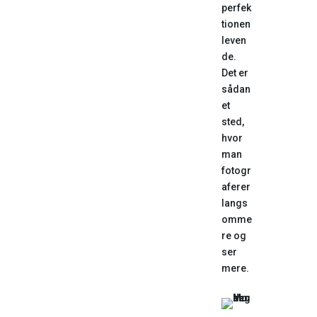
perfek
tionen
leven
de.
Det er
sådan
et
sted,
hvor
man
fotogr
aferer
langs
omme
re og
ser
mere.