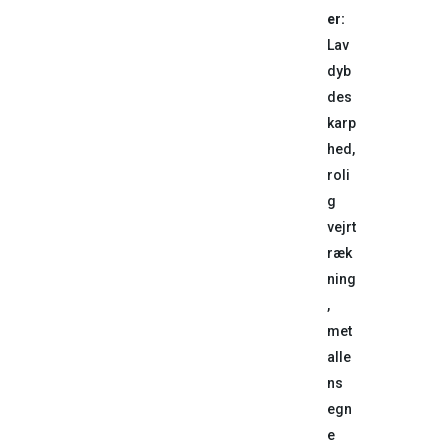
er:
Lav
dyb
des
karp
hed,
roli
g
vejrt
ræk
ning
,
met
alle
ns
egn
e