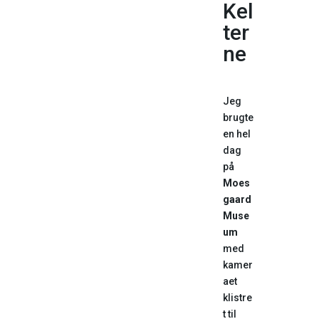
Kel
ter
ne
Jeg
brugte
en hel
dag
på
Moes
gaard
Muse
um
med
kamer
aet
klistre
t til