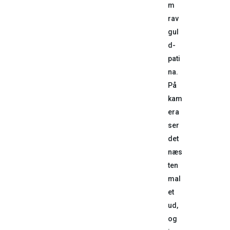
m
rav
gul
d-
pati
na.
På
kam
era
ser
det
næs
ten
mal
et
ud,
og