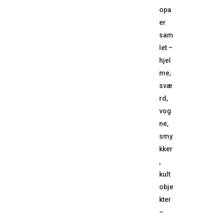
opa
er
sam
let –
hjel
me,
svæ
rd,
vog
ne,
smy
kker
,
kult
obje
kter
–