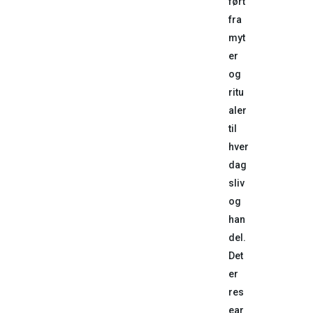
ført
fra
myt
er
og
ritu
aler
til
hver
dag
sliv
og
han
del.
Det
er
res
ear