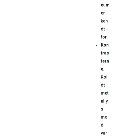
eum
er
ken
dt
for.
Kon
tras
tern
e.
Kol
dt
met
ally
s
mo
d
var