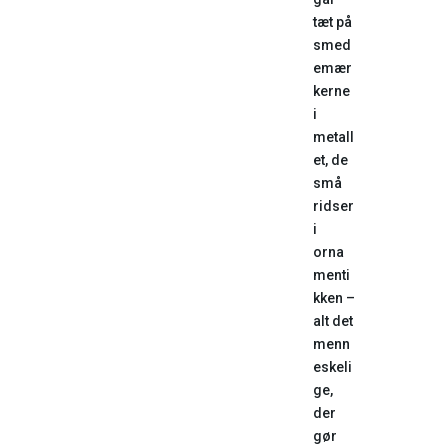
tæt på
smed
emær
kerne
i
metall
et, de
små
ridser
i
orna
menti
kken –
alt det
menn
eskeli
ge,
der
gør