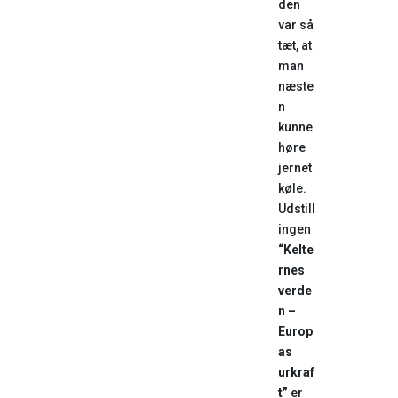
den
var så
tæt, at
man
næste
n
kunne
høre
jernet
køle.
Udstill
ingen
“Kelte
rnes
verde
n –
Europ
as
urkraf
t”
er