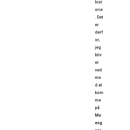
hist
orie
. Det
er
derf
or,
jeg
bliv
er
ved
me
d at
kom
me
på
Mo
esg