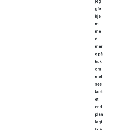
jeg
går
hje
m
me
d
mer
e på
huk
om
mel
ses
kort
et
end
plan
lagt
(kla