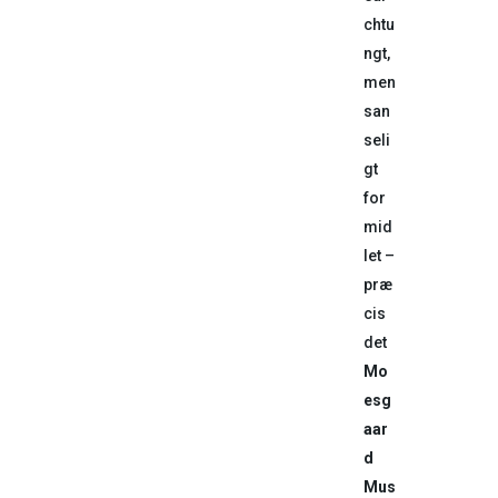
chtu
ngt,
men
san
seli
gt
for
mid
let –
præ
cis
det
Mo
esg
aar
d
Mus