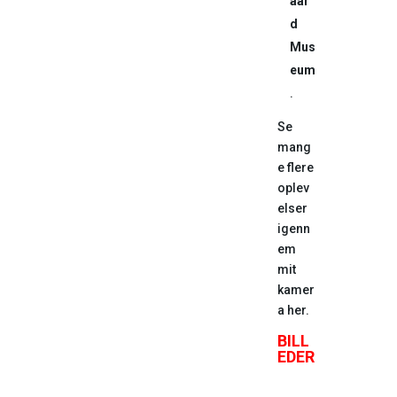
aar
d
Mus
eum
.
Se
mang
e flere
oplev
elser
igenn
em
mit
kamer
a her.
BILL
EDER