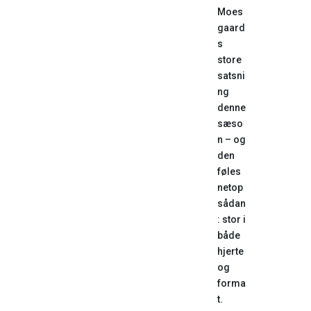
Moes
gaard
s
store
satsni
ng
denne
sæso
n – og
den
føles
netop
sådan
: stor i
både
hjerte
og
forma
t.