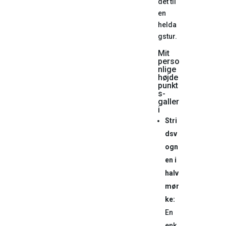
det til
en
helda
gstur.
Mit
perso
nlige
højde
punkt
s-
galler
i
Stri
dsv
ogn
en i
halv
mør
ke:
En
enk