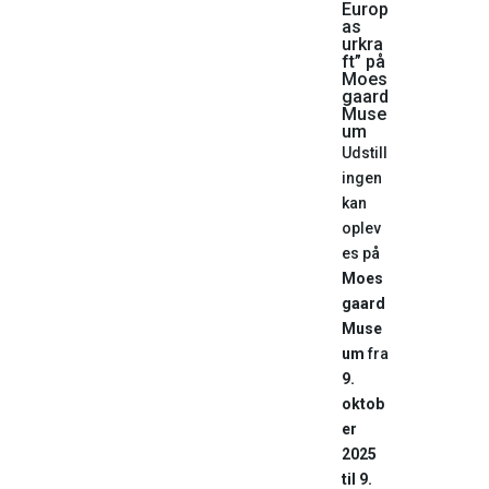
Europ
as
urkra
ft” på
Moes
gaard
Muse
um
Udstill
ingen
kan
oplev
es på
Moes
gaard
Muse
um
fra
9.
oktob
er
2025
til 9.