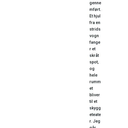
genne
mført.
Et hjul
fra en
strids
vogn
fange
r et
skråt
spot,
og
hele
rumm
et
bliver
til et
skygg
eteate
r. Jeg
går