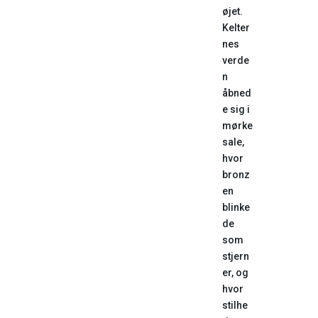
øjet.
Kelter
nes
verde
n
åbned
e sig i
mørke
sale,
hvor
bronz
en
blinke
de
som
stjern
er, og
hvor
stilhe