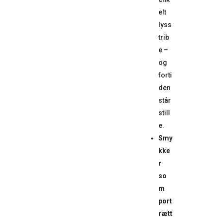
elt
lyss
trib
e –
og
forti
den
står
still
e.
Smy
kke
r
so
m
port
rætt