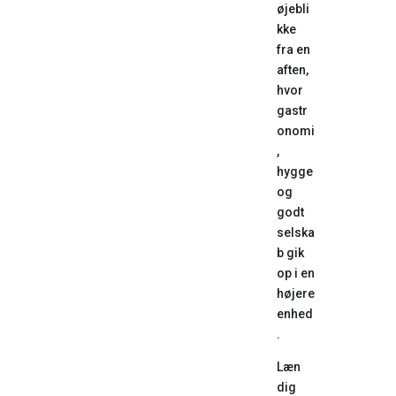
øjebli
kke
fra en
aften,
hvor
gastr
onomi
,
hygge
og
godt
selska
b gik
op i en
højere
enhed
.
Læn
dig