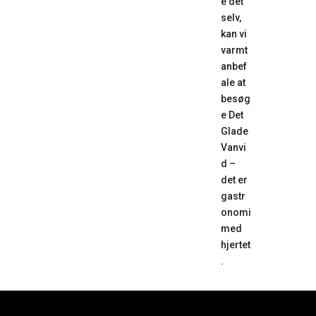
e det
selv,
kan vi
varmt
anbef
ale at
besøg
e Det
Glade
Vanvi
d –
det er
gastr
onomi
med
hjertet
.